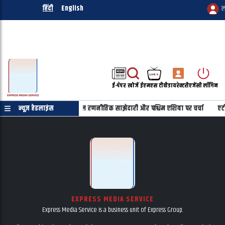
हिंदी
English
ल
ई-पेपर
खोजें
ईएमएस टीवी
डायरेक्टरी
एजेंसी लॉगिन
ी फोन पर बातचीत, भारत-इजरायल रणनीतिक साझेदारी और पश्चिम एशिया पर चर्चा
न्यूज़ हेडलाइंस
एटी
EXPRESS MEDIA SERVICE
Express Media Service is a business unit of Express Group.