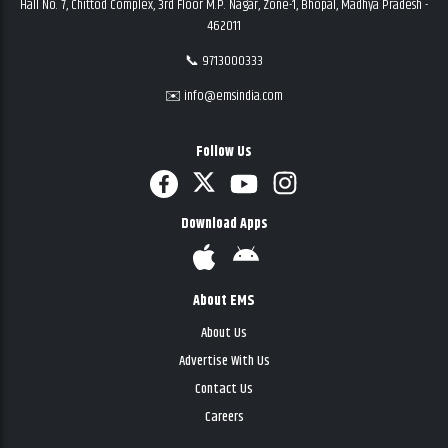
Hall No. 7, Chittod Complex, 3rd Floor M.P. Nagar, Zone-1, Bhopal, Madhya Pradesh -
462011
📞 9713000333
✉️ info@emsindia.com
Follow Us
Download Apps
About EMS
About Us
Advertise With Us
Contact Us
Careers