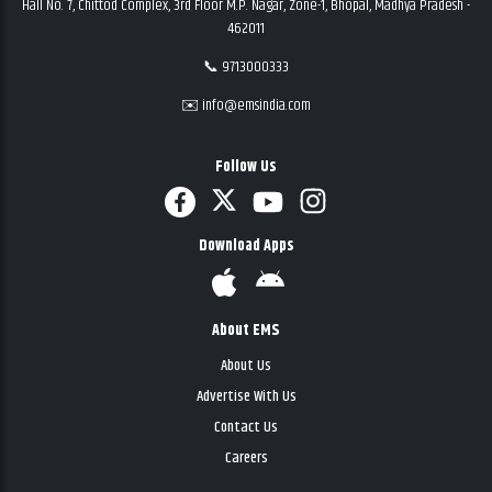
Hall No. 7, Chittod Complex, 3rd Floor M.P. Nagar, Zone-1, Bhopal, Madhya Pradesh -
462011
📞 9713000333
✉️ info@emsindia.com
Follow Us
Download Apps
About EMS
About Us
Advertise With Us
Contact Us
Careers