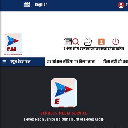
हिंदी
English
ल
ई-पेपर
खोजें
ईएमएस टीवी
डायरेक्टरी
एजेंसी लॉगिन
महबूबा की तस्वीर को उल्टा कर सोशल मीडिया पर किया साझा
न्यूज़ हेडलाइंस
किस मंत्री को जवा
EXPRESS MEDIA SERVICE
Express Media Service is a business unit of Express Group.