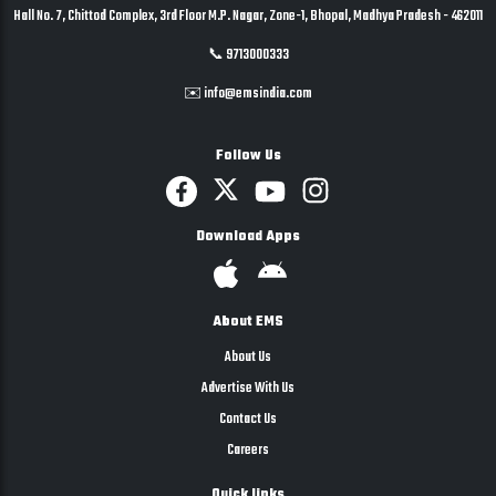
Hall No. 7, Chittod Complex, 3rd Floor M.P. Nagar, Zone-1, Bhopal, Madhya Pradesh - 462011
📞 9713000333
✉️ info@emsindia.com
Follow Us
Download Apps
About EMS
About Us
Advertise With Us
Contact Us
Careers
Quick links