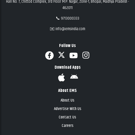
Hall No. 7, Chittod Complex, 3rd Floor M.P. Nagar, Zone-1, Bhopal, Madhya Pradesh -
462011
📞 9713000333
✉️ info@emsindia.com
Follow Us
Download Apps
About EMS
About Us
Advertise With Us
Contact Us
Careers