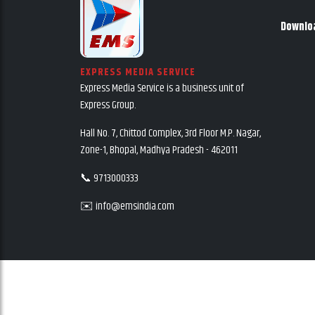
Downlo
EXPRESS MEDIA SERVICE
Express Media Service is a business unit of
Express Group.
Hall No. 7, Chittod Complex, 3rd Floor M.P. Nagar,
Zone-1, Bhopal, Madhya Pradesh - 462011
📞 9713000333
✉️ info@emsindia.com