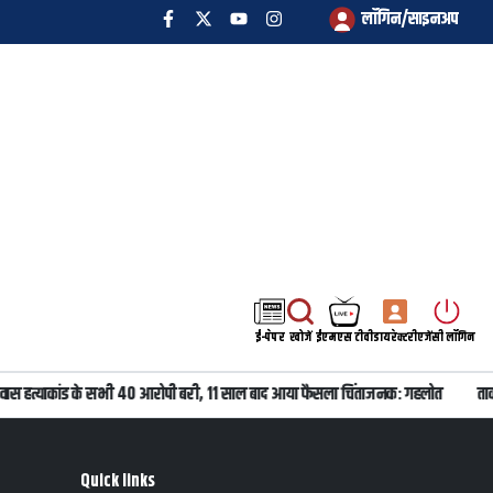
लॉगिन/साइनअप
ई-पेपर
खोजें
ईएमएस टीवी
डायरेक्टरी
एजेंसी लॉगिन
वास हत्याकांड के सभी 40 आरोपी बरी, 11 साल बाद आया फैसला चिंताजनक: गहलोत
ताकत
Quick links