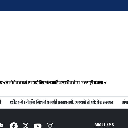
्य
▾
मनोरंजन
धर्म एवं ज्योतिष
खेल
आर्टिकल्स
बिजनेस
अंतरराष्ट्रीय
अन्य
▾
एटीएफ में इथेनॉल मिलाने का कोई प्रस्ताव नहीं, अफवाहों से बचें: केंद्र सरकार
डांगा
About EMS
Us