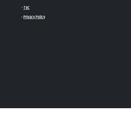
•
T&C
•
Privacy Policy