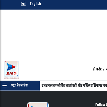
हिंदी
English
होम
देश
राज
न्याहू की फोन पर बातचीत, भारत-इजरायल रणनीतिक साझेदारी और पश्चिम एशिया पर चर्चा
न्यूज़ हेडलाइंस
Follow 