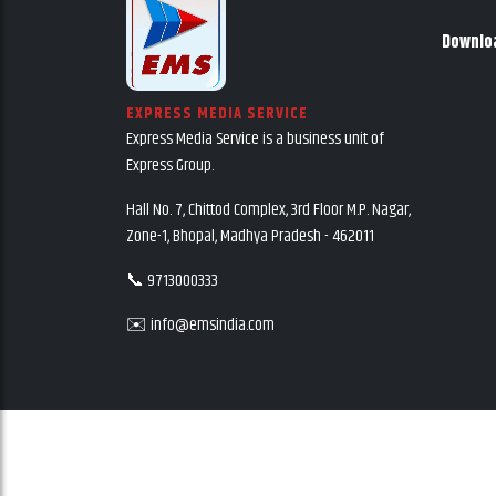
Downlo
EXPRESS MEDIA SERVICE
Express Media Service is a business unit of
Express Group.
Hall No. 7, Chittod Complex, 3rd Floor M.P. Nagar,
Zone-1, Bhopal, Madhya Pradesh - 462011
📞 9713000333
✉️ info@emsindia.com