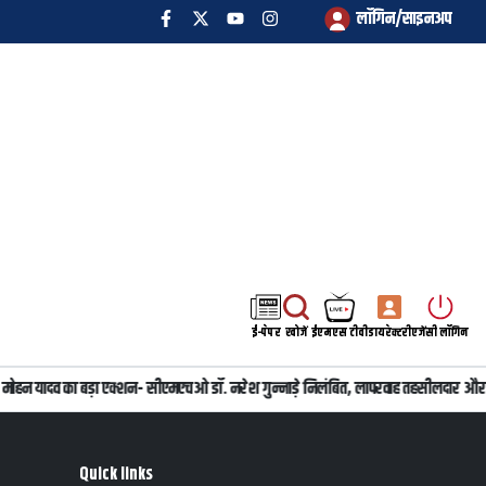
लॉगिन/साइनअप
ई-पेपर
खोजें
ईएमएस टीवी
डायरेक्टरी
एजेंसी लॉगिन
 डॉ. मोहन यादव का बड़ा एक्शन- सीएमएचओ डॉ. नरेश गुन्नाड़े निलंबित, लापरवाह तहसीलदार और
Quick links