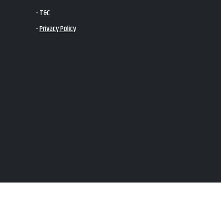
•
T&C
•
Privacy Policy