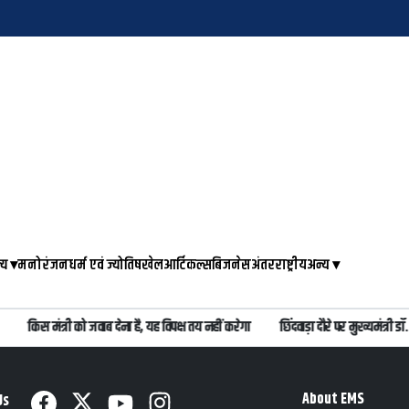
्य
▾
मनोरंजन
धर्म एवं ज्योतिष
खेल
आर्टिकल्स
बिजनेस
अंतरराष्ट्रीय
अन्य
▾
किस मंत्री को जवाब देना है, यह विपक्ष तय नहीं करेगा
छिंदवाड़ा दौरे पर मुख्यमंत्री
About EMS
Us