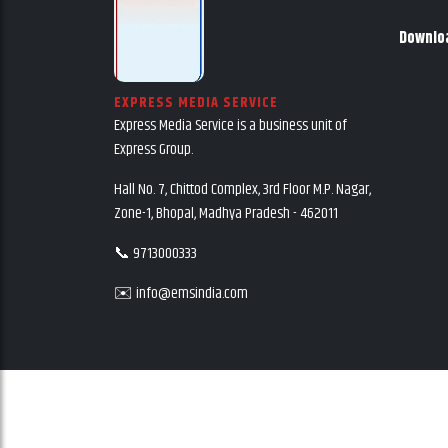
Downlo
EXPRESS MEDIA SERVICE
Express Media Service is a business unit of
Express Group.
Hall No. 7, Chittod Complex, 3rd Floor M.P. Nagar,
Zone-1, Bhopal, Madhya Pradesh - 462011
📞 9713000333
✉️ info@emsindia.com