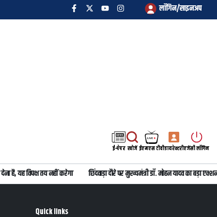
लॉगिन/साइनअप
ई-पेपर
खोजें
ईएमएस टीवी
डायरेक्टरी
एजेंसी लॉगिन
ना है, यह विपक्ष तय नहीं करेगा
छिंदवाड़ा दौरे पर मुख्यमंत्री डॉ. मोहन यादव का बड़ा 
Quick links