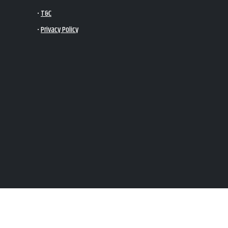
•
T&C
•
Privacy Policy