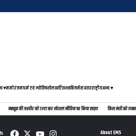
्य
▾
मनोरंजन
धर्म एवं ज्योतिष
खेल
आर्टिकल्स
बिजनेस
अंतरराष्ट्रीय
अन्य
▾
महबूबा की तस्वीर को उल्टा कर सोशल मीडिया पर किया साझा
किस मंत्री को जवाब दे
About EMS
Us