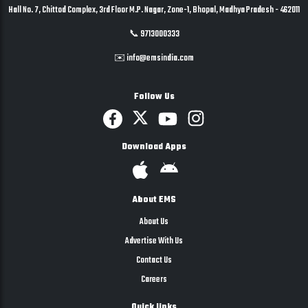
Hall No. 7, Chittod Complex, 3rd Floor M.P. Nagar, Zone-1, Bhopal, Madhya Pradesh - 462011
📞 9713000333
✉️ info@emsindia.com
Follow Us
Download Apps
About EMS
About Us
Advertise With Us
Contact Us
Careers
Quick links