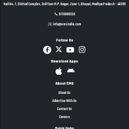
Hall No. 7, Chittod Complex, 3rd Floor M.P. Nagar, Zone-1, Bhopal, Madhya Pradesh - 462011
📞 9713000333
✉️ info@emsindia.com
Follow Us
Download Apps
About EMS
About Us
Advertise With Us
Contact Us
Careers
Quick links