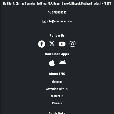
Hall No. 7, Chittod Complex, 3rd Floor M.P. Nagar, Zone-1, Bhopal, Madhya Pradesh - 462011
📞 9713000333
✉️ info@emsindia.com
Follow Us
Download Apps
About EMS
About Us
Advertise With Us
Contact Us
Careers
Quick links