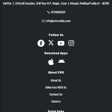
Hall No. 7, Chittod Complex, 3rd Floor M.P. Nagar, Zone-1, Bhopal, Madhya Pradesh - 462011
📞 9713000333
✉️ info@emsindia.com
Follow Us
Download Apps
About EMS
About Us
Advertise With Us
Contact Us
Careers
Quick links