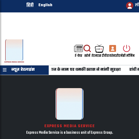
हिंदी
English
ल
ई-पेपर
खोजें
ईएमएस टीवी
डायरेक्टरी
एजेंसी लॉगिन
यत के बाद विवाद, किरार समाज के नाम पर धमकी डबास ने मांगी सुरक्षा
न्यूज़ हेडलाइंस
रांची म
EXPRESS MEDIA SERVICE
Express Media Service is a business unit of Express Group.