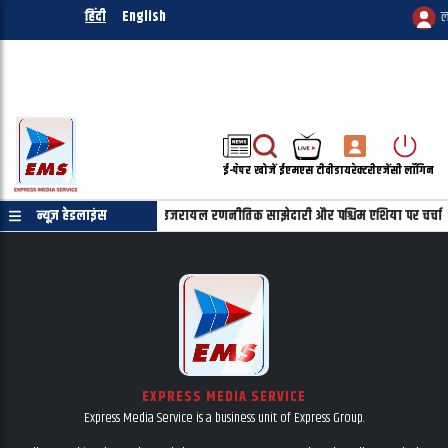
हिंदी
English
ल
ई-पेपर
खोजें
ईएमएस टीवी
डायरेक्टरी
एजेंसी लॉगिन
याहू की फोन पर बातचीत, भारत-इजरायल रणनीतिक साझेदारी और पश्चिम एशिया पर चर्चा
न्यूज़ हेडलाइंस
EXPRESS MEDIA SERVICE
Express Media Service is a business unit of Express Group.