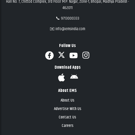
Hall No. 7, Chittod Complex, 3rd Floor M.P. Nagar, Zone-1, Bhopal, Madhya Pradesh -
462011
📞 9713000333
✉️ info@emsindia.com
Follow Us
Download Apps
About EMS
About Us
Advertise With Us
Contact Us
Careers