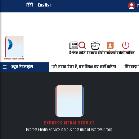
हिंदी
English
ल
ई-पेपर
खोजें
ईएमएस टीवी
डायरेक्टरी
एजेंसी लॉगिन
या पर किया साझा
न्यूज़ हेडलाइंस
किस मंत्री को जवाब देना है, यह विपक्ष तय नहीं करेगा
छिंदवाड़ा
EXPRESS MEDIA SERVICE
Express Media Service is a business unit of Express Group.