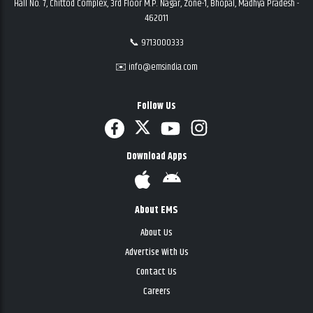
Hall No. 7, Chittod Complex, 3rd Floor M.P. Nagar, Zone-1, Bhopal, Madhya Pradesh -
462011
📞 9713000333
✉️ info@emsindia.com
Follow Us
Download Apps
About EMS
About Us
Advertise With Us
Contact Us
Careers