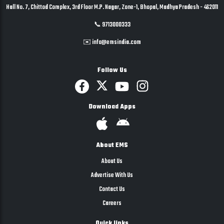
Hall No. 7, Chittod Complex, 3rd Floor M.P. Nagar, Zone-1, Bhopal, Madhya Pradesh - 462011
📞 9713000333
✉️ info@emsindia.com
Follow Us
Download Apps
About EMS
About Us
Advertise With Us
Contact Us
Careers
Quick links