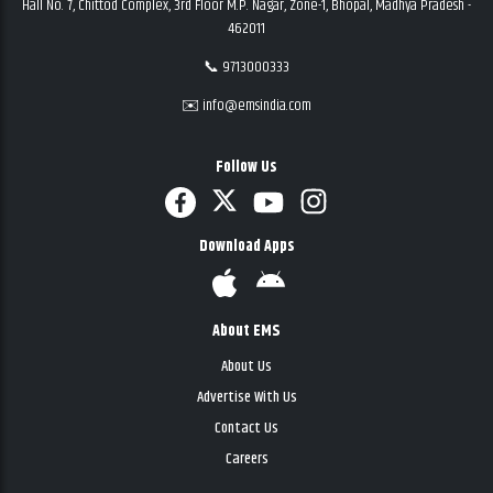
Hall No. 7, Chittod Complex, 3rd Floor M.P. Nagar, Zone-1, Bhopal, Madhya Pradesh -
462011
📞 9713000333
✉️ info@emsindia.com
Follow Us
Download Apps
About EMS
About Us
Advertise With Us
Contact Us
Careers