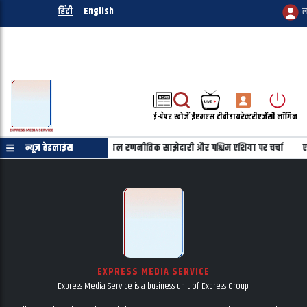
हिंदी
English
ल
ई-पेपर
खोजें
ईएमएस टीवी
डायरेक्टरी
एजेंसी लॉगिन
की फोन पर बातचीत, भारत-इजरायल रणनीतिक साझेदारी और पश्चिम एशिया पर चर्चा
न्यूज़ हेडलाइंस
एट
EXPRESS MEDIA SERVICE
Express Media Service is a business unit of Express Group.