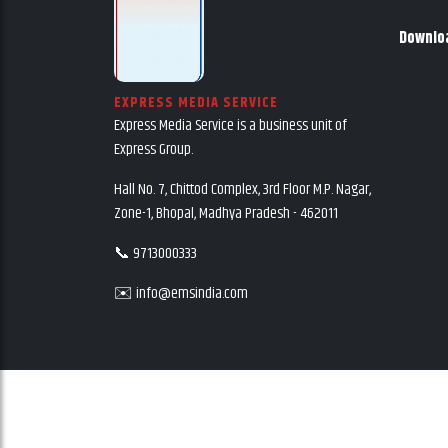
Downlo
EXPRESS MEDIA SERVICE
Express Media Service is a business unit of
Express Group.
Hall No. 7, Chittod Complex, 3rd Floor M.P. Nagar,
Zone-1, Bhopal, Madhya Pradesh - 462011
📞 9713000333
✉️ info@emsindia.com