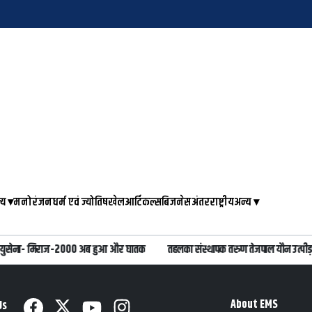
्य
▾
मनोरंजन
धर्म एवं ज्योतिष
खेल
आर्टिकल्स
बिजनेस
अंतरराष्ट्रीय
अन्य
▾
ायुसेना- मिराज-2000 अब हुआ और घातक
तहलका संस्थापक तरुण तेजपाल यौन उत्पीड़न 
About EMS
Us