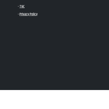
•
T&C
•
Privacy Policy