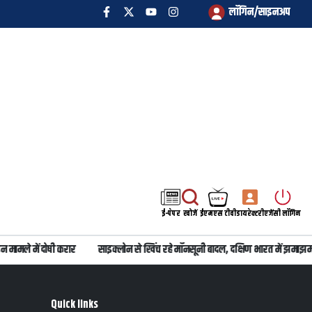
लॉगिन/साइनअप
ई-पेपर
खोजें
ईएमएस टीवी
डायरेक्टरी
एजेंसी लॉगिन
मामले में दोषी करार
साइक्लोन से खिंच रहे मॉनसूनी बादल, दक्षिण भारत में झमाझम ब
Quick links