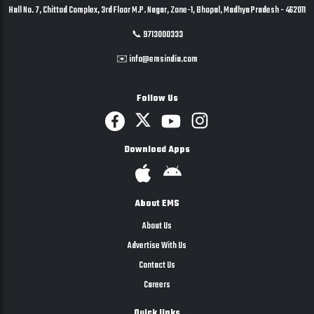
Hall No. 7, Chittod Complex, 3rd Floor M.P. Nagar, Zone-1, Bhopal, Madhya Pradesh - 462011
📞 9713000333
✉️ info@emsindia.com
Follow Us
Download Apps
About EMS
About Us
Advertise With Us
Contact Us
Careers
Quick links