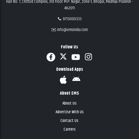
Hall No. 7, Chittod Complex, 3rd Floor M.P. Nagar, Zone-1, Bhopal, Madhya Pradesh -
462011
📞 9713000333
✉️ info@emsindia.com
Follow Us
Download Apps
About EMS
About Us
Advertise With Us
Contact Us
Careers