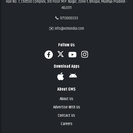
Hall No. 7, Chittod Complex, 3rd Floor M.P. Nagar, Zone-1, Bhopal, Madhya Pradesh -
462011
📞 9713000333
✉️ info@emsindia.com
Follow Us
Download Apps
About EMS
About Us
Advertise With Us
Contact Us
Careers