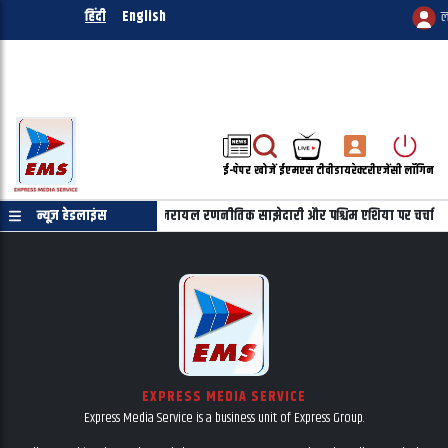
हिंदी
English
ल
ई-पेपर
खोजें
ईएमएस टीवी
डायरेक्टरी
एजेंसी लॉगिन
ाहू की फोन पर बातचीत, भारत-इजरायल रणनीतिक साझेदारी और पश्चिम एशिया पर चर्चा
न्यूज़ हेडलाइंस
EXPRESS MEDIA SERVICE
Express Media Service is a business unit of Express Group.