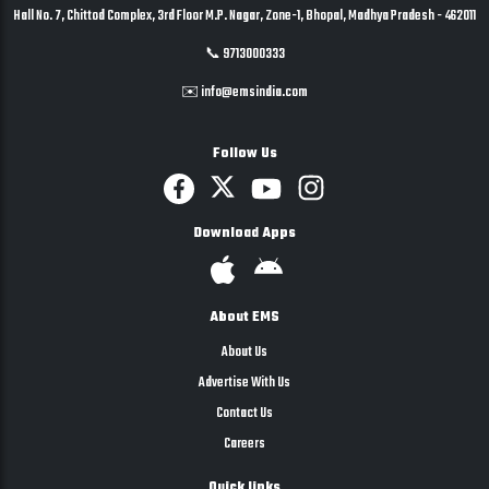
Hall No. 7, Chittod Complex, 3rd Floor M.P. Nagar, Zone-1, Bhopal, Madhya Pradesh - 462011
📞 9713000333
✉️ info@emsindia.com
Follow Us
Download Apps
About EMS
About Us
Advertise With Us
Contact Us
Careers
Quick links