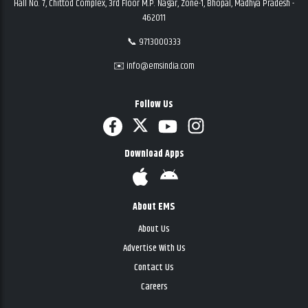
Hall No. 7, Chittod Complex, 3rd Floor M.P. Nagar, Zone-1, Bhopal, Madhya Pradesh -
462011
📞 9713000333
✉️ info@emsindia.com
Follow Us
Download Apps
About EMS
About Us
Advertise With Us
Contact Us
Careers