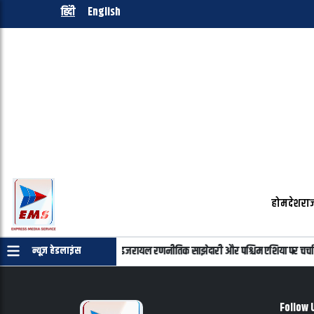
हिंदी
English
होम
देश
राज
न्याहू की फोन पर बातचीत, भारत-इजरायल रणनीतिक साझेदारी और पश्चिम एशिया पर चर्चा
न्यूज़ हेडलाइंस
Follow 