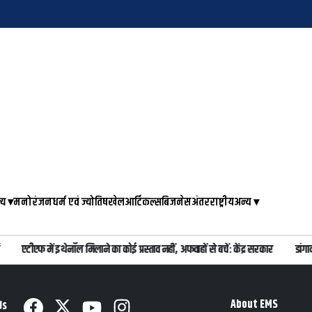
्य
▾
मनोरंजन
धर्म एवं ज्योतिष
खेल
आर्टिकल्स
बिजनेस
अंतरराष्ट्रीय
अन्य
▾
एटीएफ में इथेनॉल मिलाने का कोई प्रस्ताव नहीं, अफवाहों से बचें: केंद्र सरकार
डांगाव
About EMS
Us