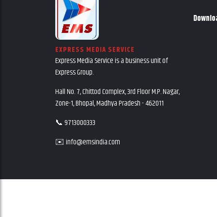
Downlo
EXPRESS MEDIA SERVICE
Express Media Service is a business unit of
Express Group.
Hall No. 7, Chittod Complex, 3rd Floor M.P. Nagar,
Zone-1, Bhopal, Madhya Pradesh - 462011
📞 9713000333
✉️ info@emsindia.com