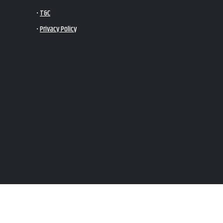
•
T&C
•
Privacy Policy