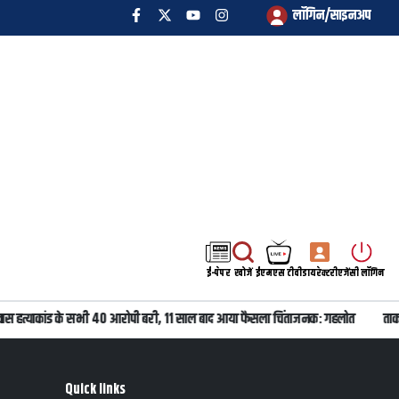
लॉगिन/साइनअप
ई-पेपर
खोजें
ईएमएस टीवी
डायरेक्टरी
एजेंसी लॉगिन
ास हत्याकांड के सभी 40 आरोपी बरी, 11 साल बाद आया फैसला चिंताजनक: गहलोत
ताकत
Quick links