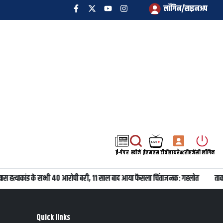
लॉगिन/साइनअप
ई-पेपर
खोजें
ईएमएस टीवी
डायरेक्टरी
एजेंसी लॉगिन
वास हत्याकांड के सभी 40 आरोपी बरी, 11 साल बाद आया फैसला चिंताजनक: गहलोत
ताकत
Quick links