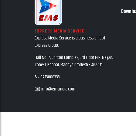
Downlo
EXPRESS MEDIA SERVICE
Express Media Service is a business unit of
Express Group.
Hall No. 7, Chittod Complex, 3rd Floor M.P. Nagar,
Zone-1, Bhopal, Madhya Pradesh - 462011
📞 9713000333
✉️ info@emsindia.com