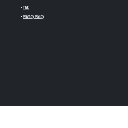
•
T&C
•
Privacy Policy