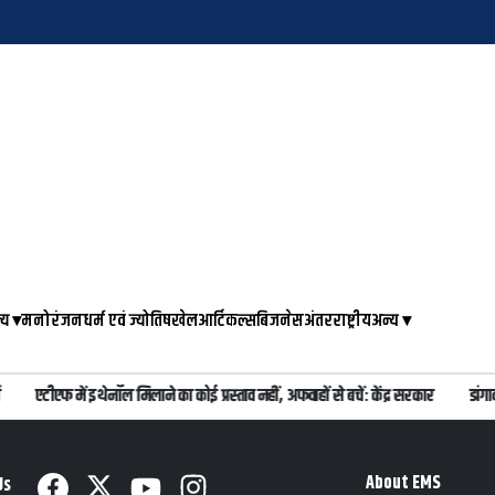
्य
▾
मनोरंजन
धर्म एवं ज्योतिष
खेल
आर्टिकल्स
बिजनेस
अंतरराष्ट्रीय
अन्य
▾
एटीएफ में इथेनॉल मिलाने का कोई प्रस्ताव नहीं, अफवाहों से बचें: केंद्र सरकार
डांगा
About EMS
Us