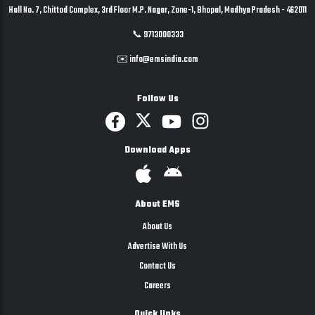
Hall No. 7, Chittod Complex, 3rd Floor M.P. Nagar, Zone-1, Bhopal, Madhya Pradesh - 462011
📞 9713000333
✉️ info@emsindia.com
Follow Us
Download Apps
About EMS
About Us
Advertise With Us
Contact Us
Careers
Quick links