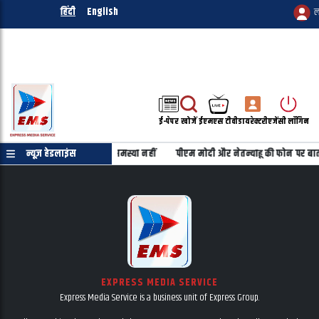
हिंदी
English
ल
ई-पेपर
खोजें
ईएमएस टीवी
डायरेक्टरी
एजेंसी लॉगिन
िक्षा शिक्षकों के वेतन में कोई समस्या नहीं
न्यूज़ हेडलाइंस
पीएम मोदी और नेतन्याहू की फोन पर बा
EXPRESS MEDIA SERVICE
Express Media Service is a business unit of Express Group.