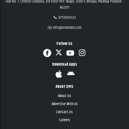
Hall No. 7, Chittod Complex, 3rd Floor M.P. Nagar, Zone-1, Bhopal, Madhya Pradesh -
462011
📞 9713000333
✉️ info@emsindia.com
Follow Us
Download Apps
About EMS
About Us
Advertise With Us
Contact Us
Careers