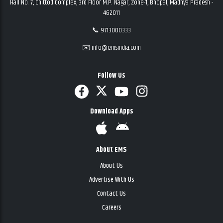
Hall No. 7, Chittod Complex, 3rd Floor M.P. Nagar, Zone-1, Bhopal, Madhya Pradesh -
462011
📞 9713000333
✉️ info@emsindia.com
Follow Us
Download Apps
About EMS
About Us
Advertise With Us
Contact Us
Careers