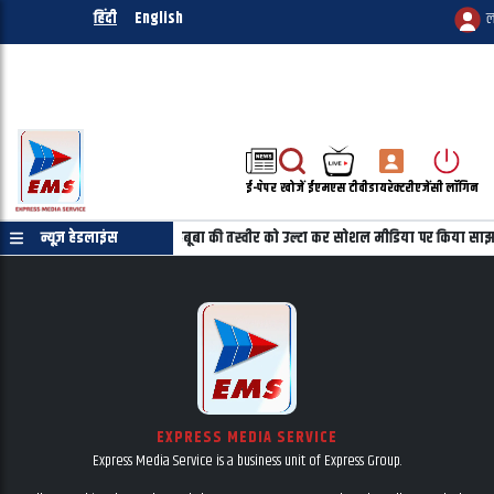
हिंदी
English
ल
ई-पेपर
खोजें
ईएमएस टीवी
डायरेक्टरी
एजेंसी लॉगिन
्रमाणपत्र की जरुरत नहीं
न्यूज़ हेडलाइंस
महबूबा की तस्वीर को उल्टा कर सोशल मीडिया पर किया साझ
EXPRESS MEDIA SERVICE
Express Media Service is a business unit of Express Group.