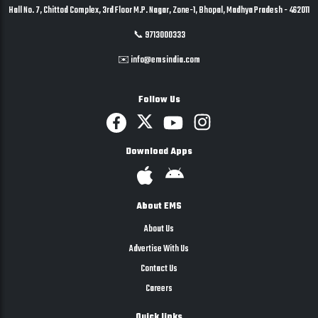
Hall No. 7, Chittod Complex, 3rd Floor M.P. Nagar, Zone-1, Bhopal, Madhya Pradesh - 462011
📞 9713000333
✉️ info@emsindia.com
Follow Us
Download Apps
About EMS
About Us
Advertise With Us
Contact Us
Careers
Quick links