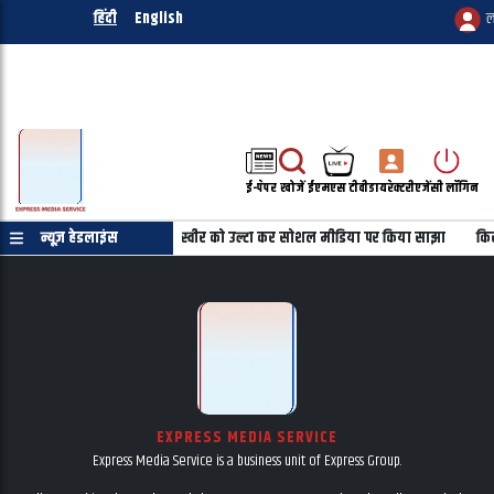
हिंदी
English
ल
ई-पेपर
खोजें
ईएमएस टीवी
डायरेक्टरी
एजेंसी लॉगिन
की जरुरत नहीं
न्यूज़ हेडलाइंस
महबूबा की तस्वीर को उल्टा कर सोशल मीडिया पर किया साझा
किस 
EXPRESS MEDIA SERVICE
Express Media Service is a business unit of Express Group.