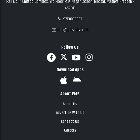
Hall No. 7, Chittod Complex, 3rd Floor M.P. Nagar, Zone-1, Bhopal, Madhya Pradesh -
462011
📞 9713000333
✉️ info@emsindia.com
Follow Us
Download Apps
About EMS
About Us
Advertise With Us
Contact Us
Careers