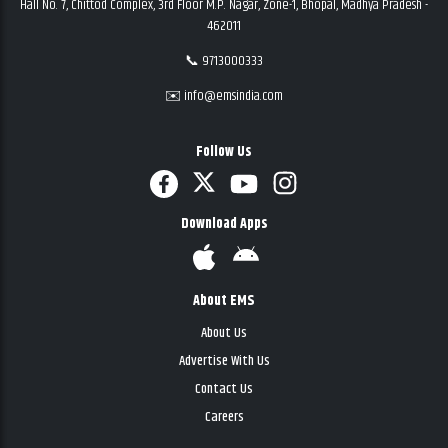
Hall No. 7, Chittod Complex, 3rd Floor M.P. Nagar, Zone-1, Bhopal, Madhya Pradesh -
462011
📞 9713000333
✉️ info@emsindia.com
Follow Us
Download Apps
About EMS
About Us
Advertise With Us
Contact Us
Careers