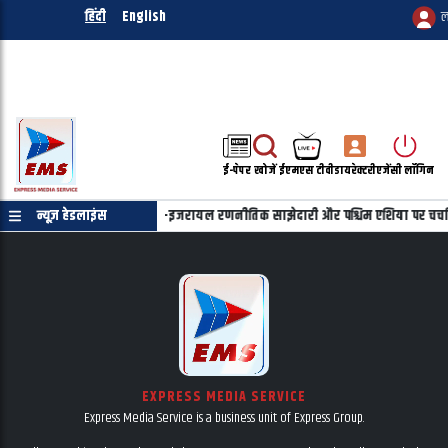
हिंदी
English
ल
ई-पेपर
खोजें
ईएमएस टीवी
डायरेक्टरी
एजेंसी लॉगिन
्याहू की फोन पर बातचीत, भारत-इजरायल रणनीतिक साझेदारी और पश्चिम एशिया पर चर्चा
न्यूज़ हेडलाइंस
EXPRESS MEDIA SERVICE
Express Media Service is a business unit of Express Group.