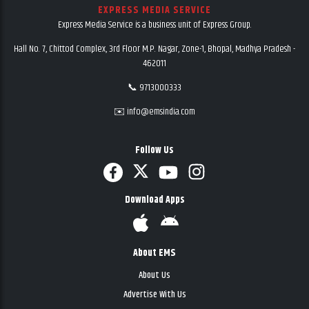
EXPRESS MEDIA SERVICE
Express Media Service is a business unit of Express Group.
Hall No. 7, Chittod Complex, 3rd Floor M.P. Nagar, Zone-1, Bhopal, Madhya Pradesh -
462011
📞 9713000333
✉️ info@emsindia.com
Follow Us
Download Apps
About EMS
About Us
Advertise With Us