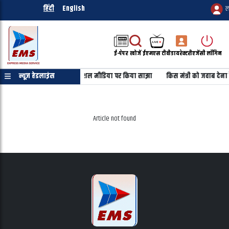
हिंदी
English
ल
ई-पेपर
खोजें
ईएमएस टीवी
डायरेक्टरी
एजेंसी लॉगिन
हबूबा की तस्वीर को उल्टा कर सोशल मीडिया पर किया साझा
न्यूज़ हेडलाइंस
किस मंत्री को जवाब देना ह
Article not found