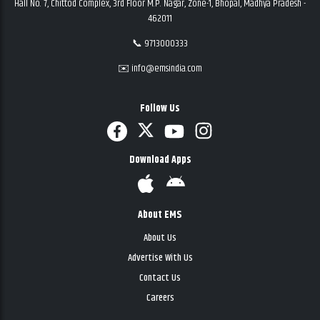
Hall No. 7, Chittod Complex, 3rd Floor M.P. Nagar, Zone-1, Bhopal, Madhya Pradesh -
462011
📞 9713000333
✉️ info@emsindia.com
Follow Us
Download Apps
About EMS
About Us
Advertise With Us
Contact Us
Careers