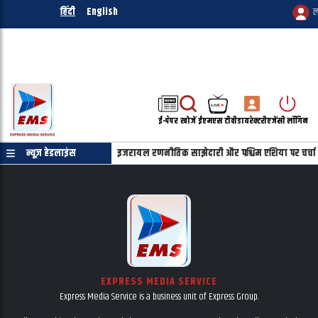
हिंदी
English
ल
ई-पेपर
खोजें
ईएमएस टीवी
डायरेक्टरी
एजेंसी लॉगिन
याहू की फोन पर बातचीत, भारत-इजरायल रणनीतिक साझेदारी और पश्चिम एशिया पर चर्चा
न्यूज़ हेडलाइंस
EXPRESS MEDIA SERVICE
Express Media Service is a business unit of Express Group.