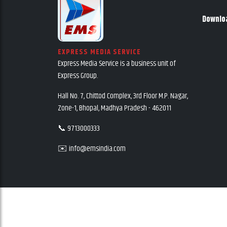
Downlo
EXPRESS MEDIA SERVICE
Express Media Service is a business unit of
Express Group.
Hall No. 7, Chittod Complex, 3rd Floor M.P. Nagar,
Zone-1, Bhopal, Madhya Pradesh - 462011
📞 9713000333
✉️ info@emsindia.com