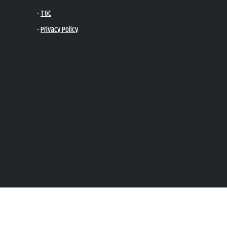
•
T&C
•
Privacy Policy