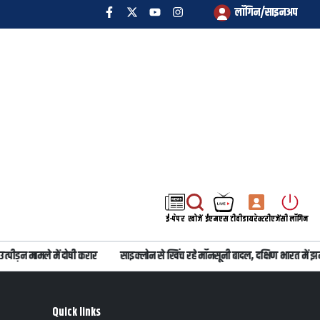
लॉगिन/साइनअप
ई-पेपर
खोजें
ईएमएस टीवी
डायरेक्टरी
एजेंसी लॉगिन
ीड़न मामले में दोषी करार
साइक्लोन से खिंच रहे मॉनसूनी बादल, दक्षिण भारत में झम
Quick links