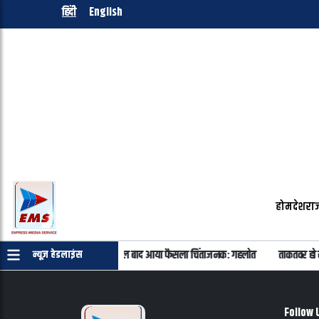
हिंदी
English
होम
देश
राज
याकांड के सभी 40 आरोपी बरी, 11 साल बाद आया फैसला चिंताजनक: गहलोत
ताकतवर हो र
न्यूज़ हेडलाइंस
Follow 