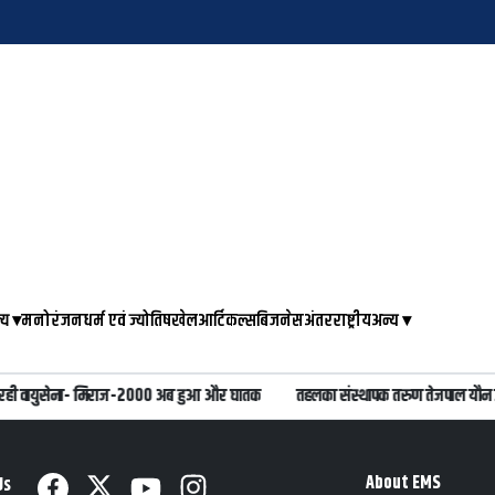
्य
▾
मनोरंजन
धर्म एवं ज्योतिष
खेल
आर्टिकल्स
बिजनेस
अंतरराष्ट्रीय
अन्य
▾
ही वायुसेना- मिराज-2000 अब हुआ और घातक
तहलका संस्थापक तरुण तेजपाल यौन उत्प
About EMS
Us