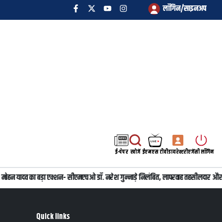
लॉगिन/साइनअप
ई-पेपर
खोजें
ईएमएस टीवी
डायरेक्टरी
एजेंसी लॉगिन
ी डॉ. मोहन यादव का बड़ा एक्शन- सीएमएचओ डॉ. नरेश गुन्नाड़े निलंबित, लापरवाह तहसीलदार और
Quick links