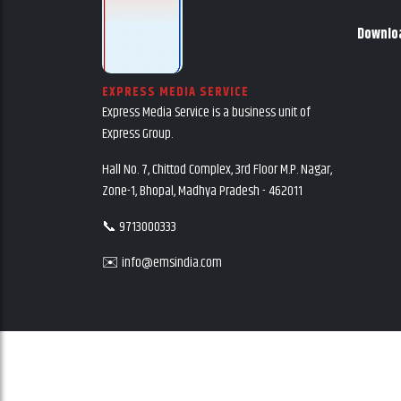
Downlo
EXPRESS MEDIA SERVICE
Express Media Service is a business unit of
Express Group.
Hall No. 7, Chittod Complex, 3rd Floor M.P. Nagar,
Zone-1, Bhopal, Madhya Pradesh - 462011
📞 9713000333
✉️ info@emsindia.com