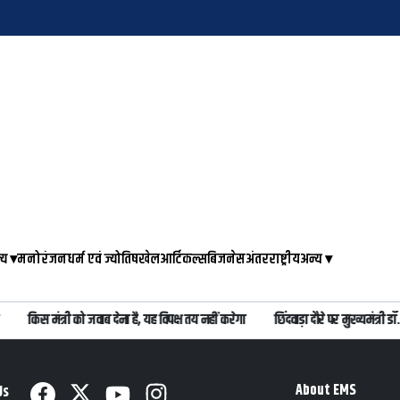
्य
▾
मनोरंजन
धर्म एवं ज्योतिष
खेल
आर्टिकल्स
बिजनेस
अंतरराष्ट्रीय
अन्य
▾
किस मंत्री को जवाब देना है, यह विपक्ष तय नहीं करेगा
छिंदवाड़ा दौरे पर मुख्यमंत्र
About EMS
Us