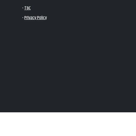
•
T&C
•
Privacy Policy