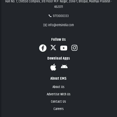
Hall No. 7, Chittod Complex, 3rd Floor M.P. Nagar, Zone-1, Bhopal, Madhya Pradesh -
462011
📞 9713000333
✉️ info@emsindia.com
Follow Us
Download Apps
About EMS
About Us
Advertise With Us
Contact Us
Careers