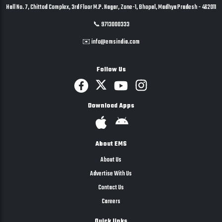
Hall No. 7, Chittod Complex, 3rd Floor M.P. Nagar, Zone-1, Bhopal, Madhya Pradesh - 462011
📞 9713000333
✉️ info@emsindia.com
Follow Us
Download Apps
About EMS
About Us
Advertise With Us
Contact Us
Careers
Quick links