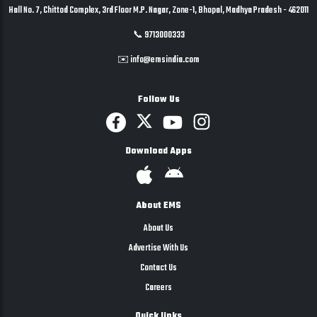
Hall No. 7, Chittod Complex, 3rd Floor M.P. Nagar, Zone-1, Bhopal, Madhya Pradesh - 462011
📞 9713000333
✉️ info@emsindia.com
Follow Us
Download Apps
About EMS
About Us
Advertise With Us
Contact Us
Careers
Quick links