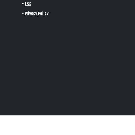
•
T&C
•
Privacy Policy