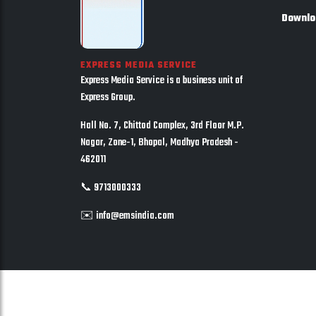
Downlo
EXPRESS MEDIA SERVICE
Express Media Service is a business unit of
Express Group.
Hall No. 7, Chittod Complex, 3rd Floor M.P.
Nagar, Zone-1, Bhopal, Madhya Pradesh -
462011
📞 9713000333
✉️ info@emsindia.com