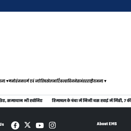
ाज्य
▾
मनोरंजन
धर्म एवं ज्योतिष
खेल
आर्टिकल्स
बिजनेस
अंतरराष्ट्रीय
अन्य
▾
छिए, समाधान भी खोजिए
हिमाचल के चंबा में निजी बस खाई में गिरी, 7 की
About EMS
Us