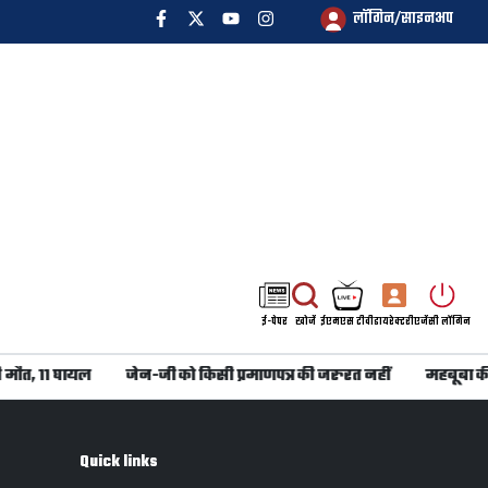
लॉगिन/साइनअप
ई-पेपर
खोजें
ईएमएस टीवी
डायरेक्टरी
एजेंसी लॉगिन
 मौत, 11 घायल
जेन-जी को किसी प्रमाणपत्र की जरुरत नहीं
महबूबा की 
Quick links