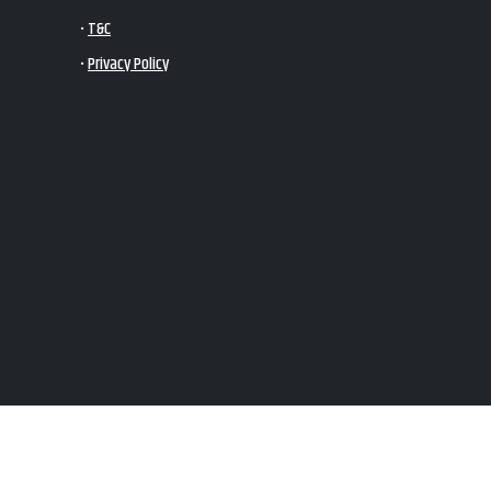
•
T&C
•
Privacy Policy