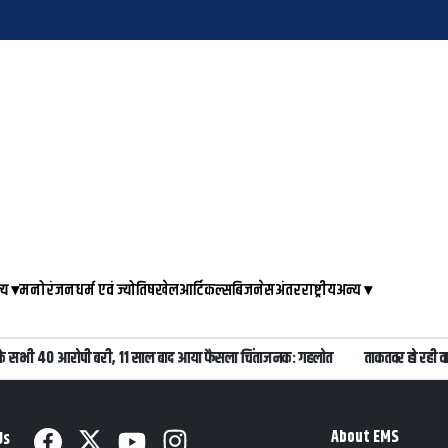
्य
▾
मनोरंजन
धर्म एवं ज्योतिष
खेल
आर्टिकल्स
बिजनेस
अंतरराष्ट्रीय
अन्य
▾
ड के सभी 40 आरोपी बरी, 11 साल बाद आया फैसला चिंताजनक: गहलोत
ताकतवर हो रही व
About EMS
Us