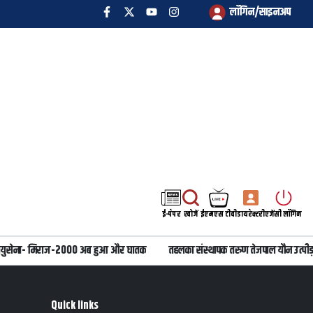
लॉगिन/साइनअप
ई-पेपर
खोजें
ईएमएस टीवी
डायरेक्टरी
एजेंसी लॉगिन
ायुसेना- मिराज-2000 अब हुआ और घातक
तहलका संस्थापक तरुण तेजपाल यौन उत्पीड़न 
Quick links