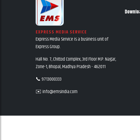
Downlo
EXPRESS MEDIA SERVICE
Express Media Service is a business unit of
Express Group.
Hall No. 7, Chittod Complex, 3rd Floor M.P. Nagar,
Zone-1, Bhopal, Madhya Pradesh - 462011
📞 9713000333
✉️ info@emsindia.com