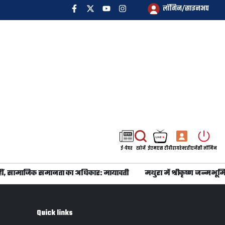
लॉगिन/साइनअप
ई-पेपर
खोजें
ईएमएस टीवी
डायरेक्टरी
एजेंसी लॉगिन
, सामाजिक समानता का अधिकार: मायावती
मथुरा में श्रीकृष्ण जन्मभूमि 
Quick links