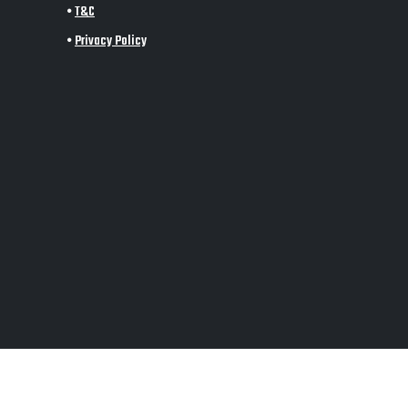
•
T&C
•
Privacy Policy