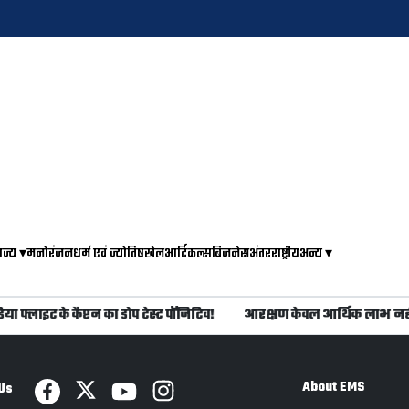
ाज्य
▾
मनोरंजन
धर्म एवं ज्योतिष
खेल
आर्टिकल्स
बिजनेस
अंतरराष्ट्रीय
अन्य
▾
ा फ्लाइट के कैप्टन का डोप टेस्ट पॉजिटिव!
आरक्षण केवल आर्थिक लाभ नहीं
About EMS
Us