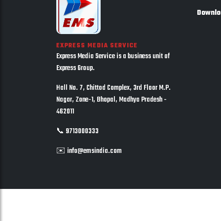
Downlo
EXPRESS MEDIA SERVICE
Express Media Service is a business unit of
Express Group.
Hall No. 7, Chittod Complex, 3rd Floor M.P.
Nagar, Zone-1, Bhopal, Madhya Pradesh -
462011
📞 9713000333
✉️ info@emsindia.com