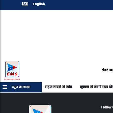
हिंदी
English
होम
देश
र
गुजरात लौट रहे 6 युवकों की सड़क हादसे में मौत
तूफान में फंसी एयर इंडिय
न्यूज़ हेडलाइंस
Follow 