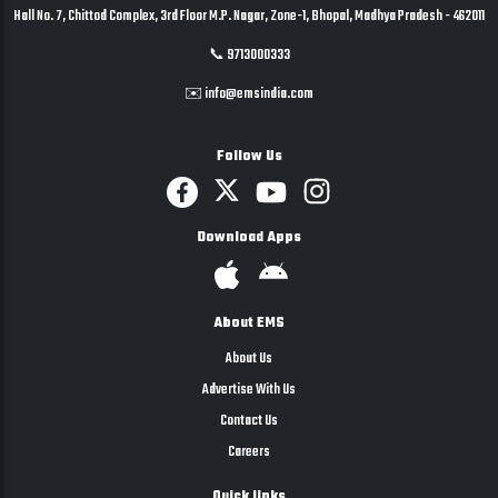
Hall No. 7, Chittod Complex, 3rd Floor M.P. Nagar, Zone-1, Bhopal, Madhya Pradesh - 462011
📞 9713000333
✉️ info@emsindia.com
Follow Us
Download Apps
About EMS
About Us
Advertise With Us
Contact Us
Careers
Quick links