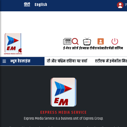
हिंदी
English
ल
ई-पेपर
खोजें
ईएमएस टीवी
डायरेक्टरी
एजेंसी लॉगिन
भारत-इजरायल रणनीतिक साझेदारी और पश्चिम एशिया पर चर्चा
न्यूज़ हेडलाइंस
एटीएफ में इथेनॉल मिलाने
EXPRESS MEDIA SERVICE
Express Media Service is a business unit of Express Group.