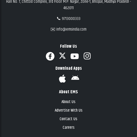
Hall No. 7, Chittod Complex, 3rd Floor M.P. Nagar, Zone-1, Bhopal, Madhya Pradesh -
462011
📞 9713000333
✉️ info@emsindia.com
Follow Us
Download Apps
About EMS
About Us
Advertise With Us
Contact Us
Careers