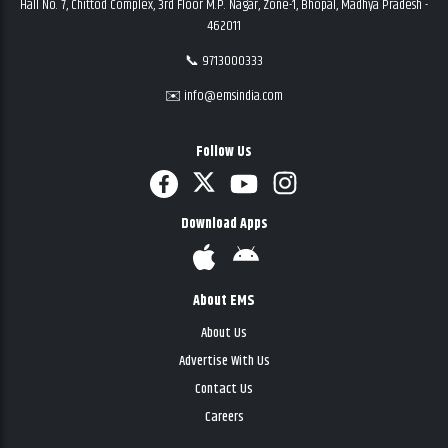
Hall No. 7, Chittod Complex, 3rd Floor M.P. Nagar, Zone-1, Bhopal, Madhya Pradesh -
462011
📞 9713000333
✉️ info@emsindia.com
Follow Us
Download Apps
About EMS
About Us
Advertise With Us
Contact Us
Careers