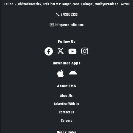
Hall No. 7, Chittod Complex, 3rd Floor M.P. Nagar, Zone-1, Bhopal, Madhya Pradesh - 462011
📞 9713000333
✉️ info@emsindia.com
Follow Us
Download Apps
About EMS
About Us
Advertise With Us
Contact Us
Careers
Quick links