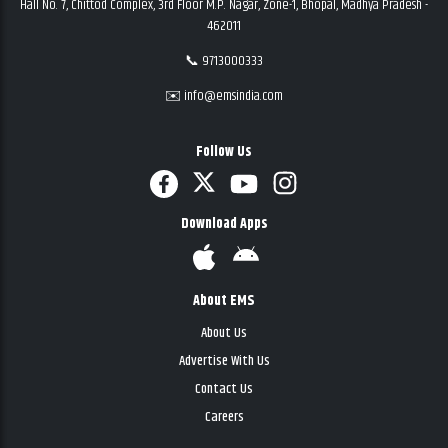
Hall No. 7, Chittod Complex, 3rd Floor M.P. Nagar, Zone-1, Bhopal, Madhya Pradesh -
462011
📞 9713000333
✉️ info@emsindia.com
Follow Us
Download Apps
About EMS
About Us
Advertise With Us
Contact Us
Careers