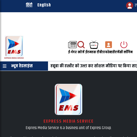
हिंदी
English
ल
ई-पेपर
खोजें
ईएमएस टीवी
डायरेक्टरी
एजेंसी लॉगिन
प्रमाणपत्र की जरुरत नहीं
न्यूज़ हेडलाइंस
महबूबा की तस्वीर को उल्टा कर सोशल मीडिया पर किया सा
EXPRESS MEDIA SERVICE
Express Media Service is a business unit of Express Group.