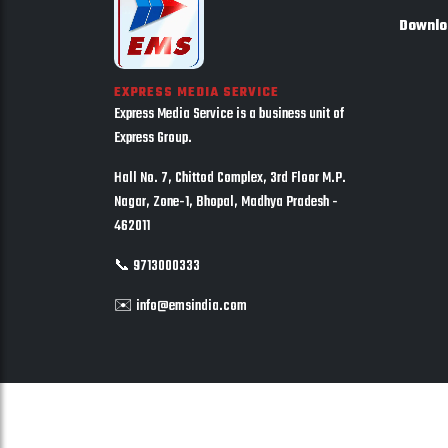
Downlo
EXPRESS MEDIA SERVICE
Express Media Service is a business unit of
Express Group.
Hall No. 7, Chittod Complex, 3rd Floor M.P.
Nagar, Zone-1, Bhopal, Madhya Pradesh -
462011
📞 9713000333
✉️ info@emsindia.com