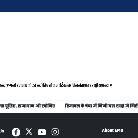
ाज्य
▾
मनोरंजन
धर्म एवं ज्योतिष
खेल
आर्टिकल्स
बिजनेस
अंतरराष्ट्रीय
अन्य
▾
मत पूछिए, समाधान भी खोजिए
हिमाचल के चंबा में निजी बस खाई में गिरी,
About EMS
Us