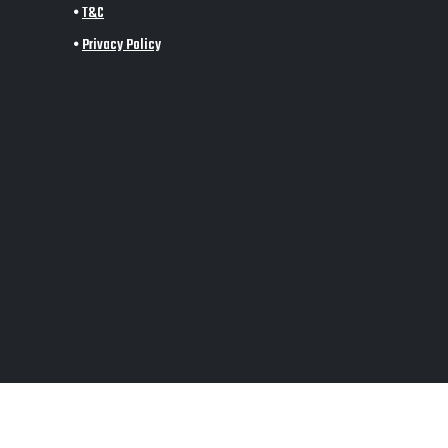
•
T&C
•
Privacy Policy