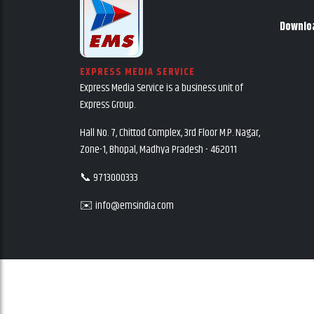
Downlo
EXPRESS MEDIA SERVICE
Express Media Service is a business unit of
Express Group.
Hall No. 7, Chittod Complex, 3rd Floor M.P. Nagar,
Zone-1, Bhopal, Madhya Pradesh - 462011
📞 9713000333
✉️ info@emsindia.com