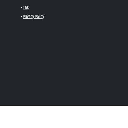
•
T&C
•
Privacy Policy