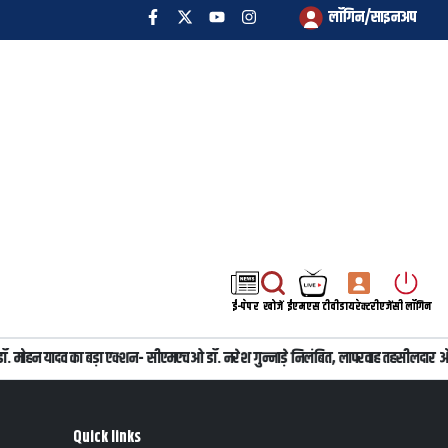
लॉगिन/साइनअप
ई-पेपर
खोजें
ईएमएस टीवी
डायरेक्टरी
एजेंसी लॉगिन
्री डॉ. मोहन यादव का बड़ा एक्शन- सीएमएचओ डॉ. नरेश गुन्नाड़े निलंबित, लापरवाह तहसीलदार 
Quick links