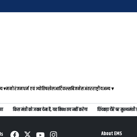
्य
▾
मनोरंजन
धर्म एवं ज्योतिष
खेल
आर्टिकल्स
बिजनेस
अंतरराष्ट्रीय
अन्य
▾
ा
किस मंत्री को जवाब देना है, यह विपक्ष तय नहीं करेगा
छिंदवाड़ा दौरे पर मुख्यमंत
About EMS
Us