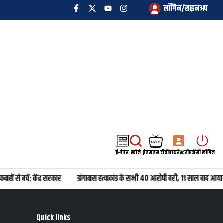
लॉगिन/साइनअप
ई-पेपर
खोजें
ईएमएस टीवी
डायरेक्टरी
एजेंसी लॉगिन
ों से बचें: केंद्र सरकार
डांगावास हत्याकांड के सभी 40 आरोपी बरी, 11 साल बाद आया
Quick links