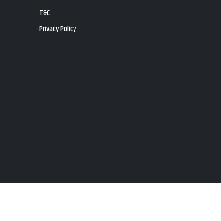
•
T&C
•
Privacy Policy