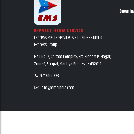
Downlo
EXPRESS MEDIA SERVICE
Express Media Service is a business unit of
Express Group.
Hall No. 7, Chittod Complex, 3rd Floor M.P. Nagar,
Zone-1, Bhopal, Madhya Pradesh - 462011
📞 9713000333
✉️ info@emsindia.com