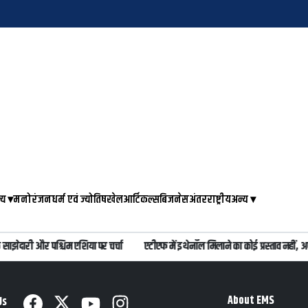
्य
▾
मनोरंजन
धर्म एवं ज्योतिष
खेल
आर्टिकल्स
बिजनेस
अंतरराष्ट्रीय
अन्य
▾
ेदारी और पश्चिम एशिया पर चर्चा
एटीएफ में इथेनॉल मिलाने का कोई प्रस्ताव नहीं, अफवाह
About EMS
Us