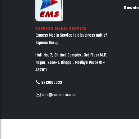
Downlo
EXPRESS MEDIA SERVICE
Express Media Service is a business unit of
Express Group.
Hall No. 7, Chittod Complex, 3rd Floor M.P.
Nagar, Zone-1, Bhopal, Madhya Pradesh -
462011
📞 9713000333
✉️ info@emsindia.com