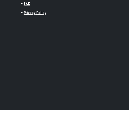
•
T&C
•
Privacy Policy