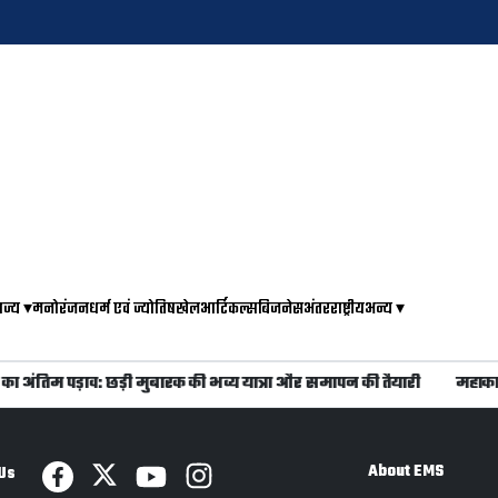
ाज्य
▾
मनोरंजन
धर्म एवं ज्योतिष
खेल
आर्टिकल्स
बिजनेस
अंतरराष्ट्रीय
अन्य
▾
 अंतिम पड़ाव: छड़ी मुबारक की भव्य यात्रा और समापन की तैयारी
महाकाल द
About EMS
Us