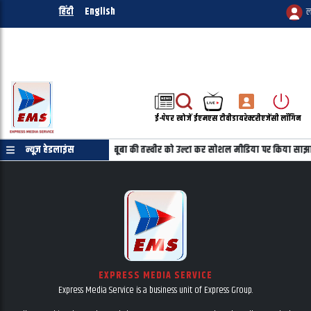
हिंदी
English
ल
ई-पेपर
खोजें
ईएमएस टीवी
डायरेक्टरी
एजेंसी लॉगिन
रमाणपत्र की जरुरत नहीं
न्यूज़ हेडलाइंस
महबूबा की तस्वीर को उल्टा कर सोशल मीडिया पर किया साझा
EXPRESS MEDIA SERVICE
Express Media Service is a business unit of Express Group.