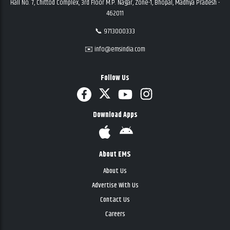
Hall No. 7, Chittod Complex, 3rd Floor M.P. Nagar, Zone-1, Bhopal, Madhya Pradesh -
462011
📞 9713000333
✉️ info@emsindia.com
Follow Us
Download Apps
About EMS
About Us
Advertise With Us
Contact Us
Careers