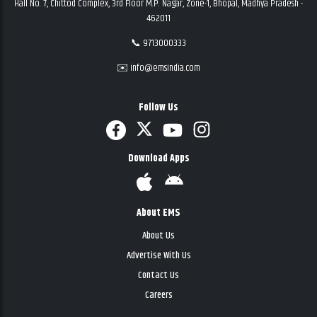
Hall No. 7, Chittod Complex, 3rd Floor M.P. Nagar, Zone-1, Bhopal, Madhya Pradesh -
462011
📞 9713000333
✉️ info@emsindia.com
Follow Us
Download Apps
About EMS
About Us
Advertise With Us
Contact Us
Careers